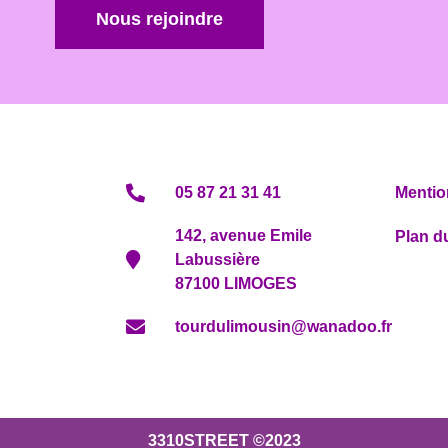
Nous rejoindre
05 87 21 31 41
Mentio
142, avenue Emile
Plan du
Labussière
87100 LIMOGES
tourdulimousin@wanadoo.fr
3310STREET ©2023