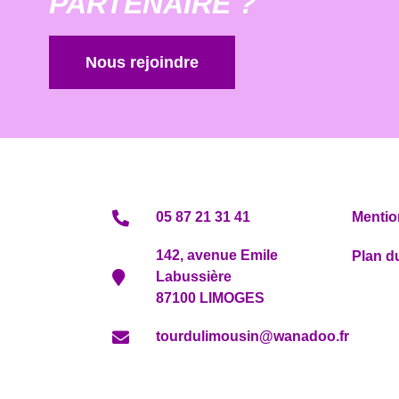
PARTENAIRE ?
Nous rejoindre
05 87 21 31 41
Mentio
142, avenue Emile
Plan du
Labussière
87100 LIMOGES
tourdulimousin@wanadoo.fr