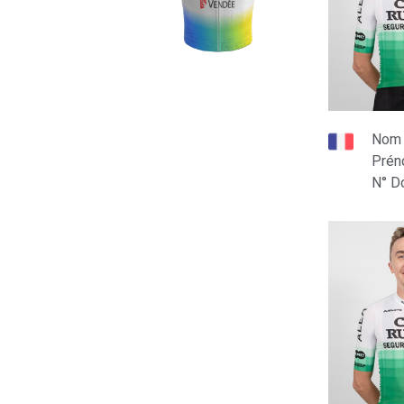
Nom
Pré
N° D