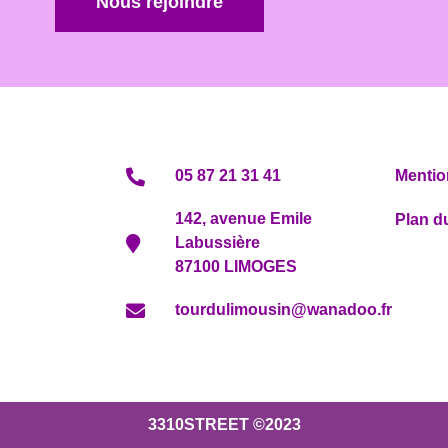
Nous rejoindre
05 87 21 31 41
Mentio
142, avenue Emile
Plan du
Labussière
87100 LIMOGES
tourdulimousin@wanadoo.fr
3310STREET ©2023