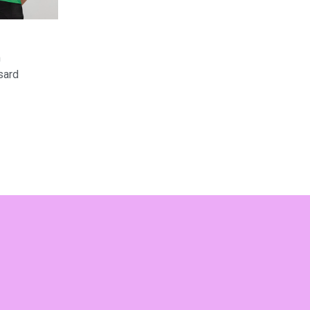
m
sard