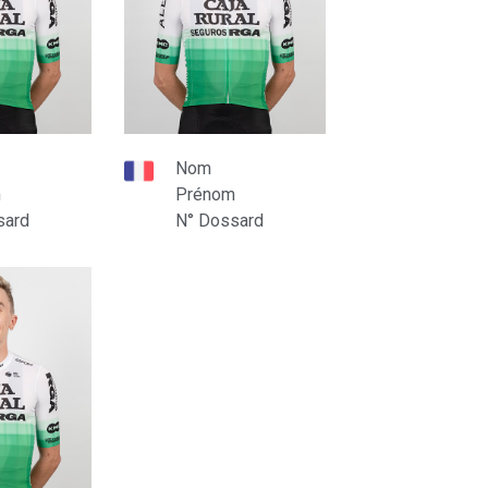
Nom
m
Prénom
sard
N° Dossard