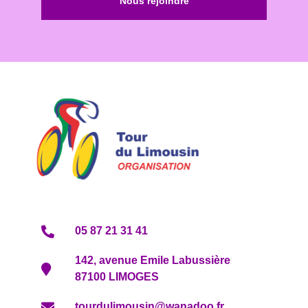
Nous rejoindre
05 87 21 31 41
142, avenue Emile Labussière
87100 LIMOGES
tourdulimousin@wanadoo.fr