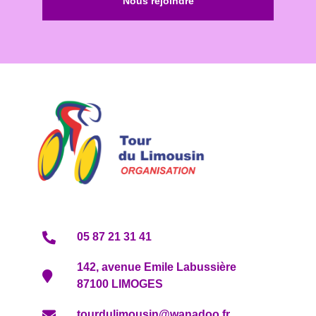
Nous rejoindre
05 87 21 31 41
142, avenue Emile Labussière
87100 LIMOGES
tourdulimousin@wanadoo.fr