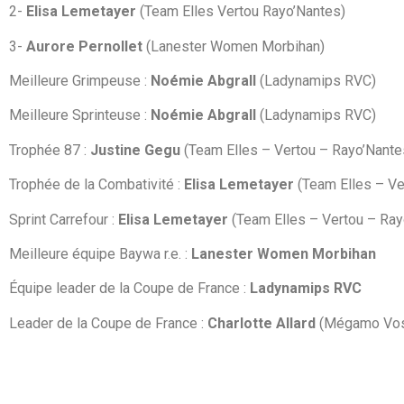
2-
Elisa Lemetayer
(Team Elles Vertou Rayo’Nantes)
3-
Aurore Pernollet
(Lanester Women Morbihan)
Meilleure Grimpeuse :
Noémie Abgrall
(Ladynamips RVC)
Meilleure Sprinteuse :
Noémie Abgrall
(Ladynamips RVC)
Trophée 87 :
Justine Gegu
(Team Elles – Vertou – Rayo’Nante
Trophée de la Combativité :
Elisa Lemetayer
(Team Elles – Ve
Sprint Carrefour :
Elisa Lemetayer
(Team Elles – Vertou – Ray
Meilleure équipe Baywa r.e. :
Lanester Women Morbihan
Équipe leader de la Coupe de France :
Ladynamips RVC
Leader de la Coupe de France :
Charlotte Allard
(Mégamo Vo